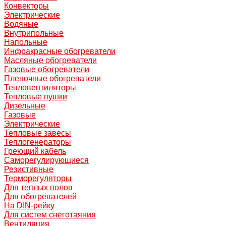
Конвекторы
Электрические
Водяные
Внутрипольные
Напольные
Инфракрасные обогреватели
Масляные обогреватели
Газовые обогреватели
Пленочные обогреватели
Тепловентиляторы
Тепловые пушки
Дизельные
Газовые
Электрические
Тепловые завесы
Теплогенераторы
Греющий кабель
Саморегулирующиеся
Резистивные
Терморегуляторы
Для теплых полов
Для обогревателей
На DIN-рейку
Для систем снеготаяния
Вентиляция