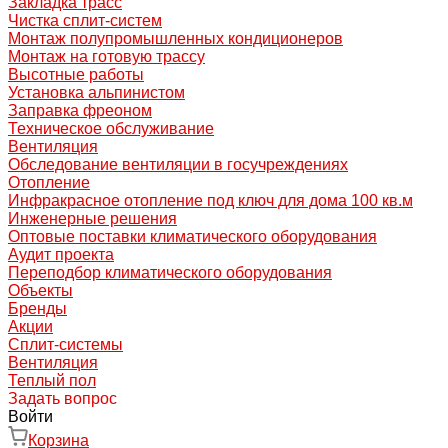
Закладка трасс
Чистка сплит-систем
Монтаж полупромышленных кондиционеров
Монтаж на готовую трассу
Высотные работы
Установка альпинистом
Заправка фреоном
Техническое обслуживание
Вентиляция
Обследование вентиляции в госучреждениях
Отопление
Инфракрасное отопление под ключ для дома 100 кв.м
Инженерные решения
Оптовые поставки климатического оборудования
Аудит проекта
Переподбор климатического оборудования
Объекты
Бренды
Акции
Сплит-системы
Вентиляция
Теплый пол
Задать вопрос
Войти
Корзина