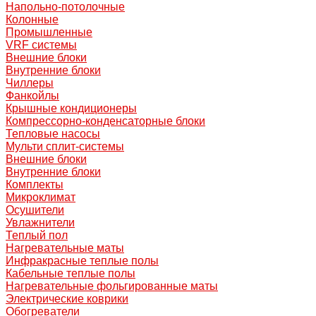
Напольно-потолочные
Колонные
Промышленные
VRF системы
Внешние блоки
Внутренние блоки
Чиллеры
Фанкойлы
Крышные кондиционеры
Компрессорно-конденсаторные блоки
Тепловые насосы
Мульти сплит-системы
Внешние блоки
Внутренние блоки
Комплекты
Микроклимат
Осушители
Увлажнители
Теплый пол
Нагревательные маты
Инфракрасные теплые полы
Кабельные теплые полы
Нагревательные фольгированные маты
Электрические коврики
Обогреватели