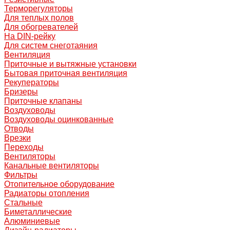
Терморегуляторы
Для теплых полов
Для обогревателей
На DIN-рейку
Для систем снеготаяния
Вентиляция
Приточные и вытяжные установки
Бытовая приточная вентиляция
Рекуператоры
Бризеры
Приточные клапаны
Воздуховоды
Воздуховоды оцинкованные
Отводы
Врезки
Переходы
Вентиляторы
Канальные вентиляторы
Фильтры
Отопительное оборудование
Радиаторы отопления
Стальные
Биметаллические
Алюминиевые