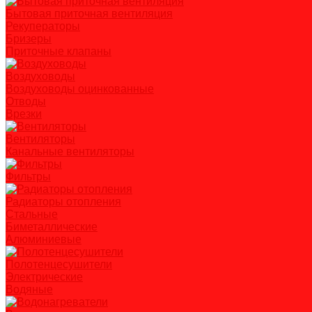
Бытовая приточная вентиляция
Рекуператоры
Бризеры
Приточные клапаны
Воздуховоды
Воздуховоды оцинкованные
Отводы
Врезки
Вентиляторы
Канальные вентиляторы
Фильтры
Радиаторы отопления
Стальные
Биметаллические
Алюминиевые
Полотенцесушители
Электрические
Водяные