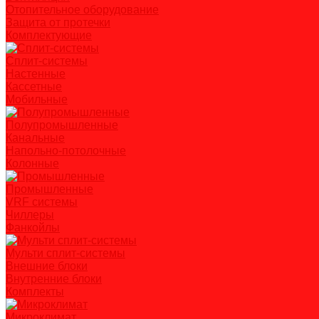
Отопительное оборудование
Защита от протечки
Комплектующие
Сплит-системы
Настенные
Кассетные
Мобильные
Полупромышленные
Канальные
Напольно-потолочные
Колонные
Промышленные
VRF системы
Чиллеры
Фанкойлы
Мульти сплит-системы
Внешние блоки
Внутренние блоки
Комплекты
Микроклимат