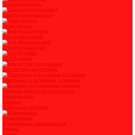
Теплогенераторы
Саморегулирующиеся
Резистивные
Для теплых полов
Для обогревателей
На DIN-рейку
Для систем снеготаяния
Приточные и вытяжные установки
Бытовая приточная вентиляция
Рекуператоры
Бризеры
Приточные клапаны
Воздуховоды
Воздуховоды оцинкованные
Отводы
Врезки