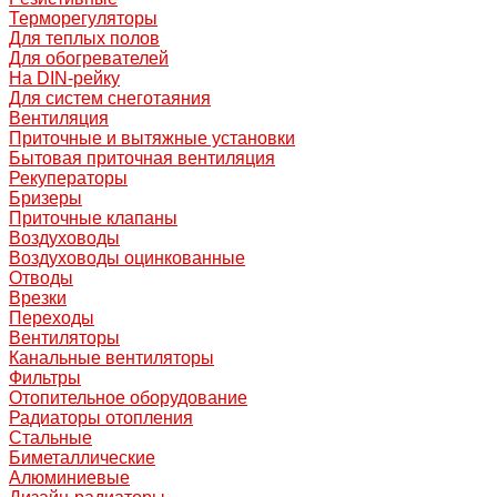
Терморегуляторы
Для теплых полов
Для обогревателей
На DIN-рейку
Для систем снеготаяния
Вентиляция
Приточные и вытяжные установки
Бытовая приточная вентиляция
Рекуператоры
Бризеры
Приточные клапаны
Воздуховоды
Воздуховоды оцинкованные
Отводы
Врезки
Переходы
Вентиляторы
Канальные вентиляторы
Фильтры
Отопительное оборудование
Радиаторы отопления
Стальные
Биметаллические
Алюминиевые