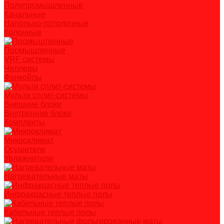
Полупромышленные
Канальные
Напольно-потолочные
Колонные
Промышленные
VRF системы
Чиллеры
Фанкойлы
Мульти сплит-системы
Внешние блоки
Внутренние блоки
Комплекты
Микроклимат
Осушители
Увлажнители
Нагревательные маты
Инфракрасные теплые полы
Кабельные теплые полы