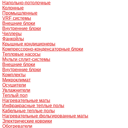
Напольно-потолочные
Колонные
Промышленные
VRF системы
Внешние блоки
Внутренние блоки
Чиллеры
Фанкойлы
Крышные кондиционеры
Компрессорно-конденсаторные блоки
Тепловые насосы
Мульти сплит-системы
Внешние блоки
Внутренние блоки
Комплекты
Микроклимат
Осушители
Увлажнители
Теплый пол
Нагревательные маты
Инфракрасные теплые полы
Кабельные теплые полы
Нагревательные фольгированные маты
Электрические коврики
Обогреватели