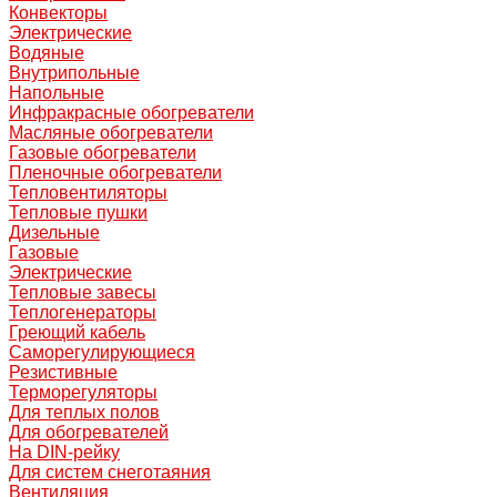
Конвекторы
Электрические
Водяные
Внутрипольные
Напольные
Инфракрасные обогреватели
Масляные обогреватели
Газовые обогреватели
Пленочные обогреватели
Тепловентиляторы
Тепловые пушки
Дизельные
Газовые
Электрические
Тепловые завесы
Теплогенераторы
Греющий кабель
Саморегулирующиеся
Резистивные
Терморегуляторы
Для теплых полов
Для обогревателей
На DIN-рейку
Для систем снеготаяния
Вентиляция