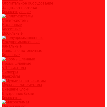
Отопительное оборудование
Защита от протечки
Комплектующие
Сплит-системы
Настенные
Кассетные
Мобильные
Полупромышленные
Канальные
Напольно-потолочные
Колонные
Промышленные
VRF системы
Чиллеры
Фанкойлы
Мульти сплит-системы
Внешние блоки
Внутренние блоки
Комплекты
Микроклимат