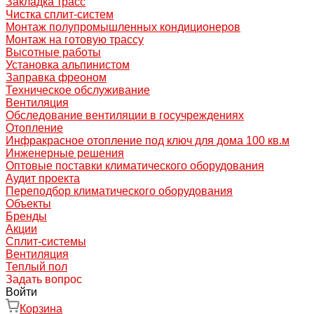
Закладка трасс
Чистка сплит-систем
Монтаж полупромышленных кондиционеров
Монтаж на готовую трассу
Высотные работы
Установка альпинистом
Заправка фреоном
Техническое обслуживание
Вентиляция
Обследование вентиляции в госучреждениях
Отопление
Инфракрасное отопление под ключ для дома 100 кв.м
Инженерные решения
Оптовые поставки климатического оборудования
Аудит проекта
Переподбор климатического оборудования
Объекты
Бренды
Акции
Сплит-системы
Вентиляция
Теплый пол
Задать вопрос
Войти
Корзина