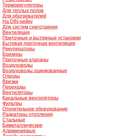
Терморегуляторы
Для теплых полов
Для обогревателей
На DIN-рейку
Для систем снеготаяния
Вентиляция
Приточные и вытяжные установки
Бытовая приточная вентиляция
Рекуператоры
Бризеры
Приточные клапаны
Воздуховоды
Воздуховоды оцинкованные
Отводы
Врезки
Переходы
Вентиляторы
Канальные вентиляторы
Фильтры
Отопительное оборудование
Радиаторы отопления
Стальные
Биметаллические
Алюминиевые