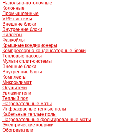
Напольно-потолочные
Колонные
Промышленные
VRF системы
Внешние блоки
Внутренние блоки
Чиллеры
Фанкойлы
Крышные кондиционеры
Компрессорно-конденсаторные блоки
Тепловые насосы
Мульти сплит-системы
Внешние блоки
Внутренние блоки
Комплекты
Микроклимат
Осушители
Увлажнители
Теплый пол
Нагревательные маты
Инфракрасные теплые полы
Кабельные теплые полы
Нагревательные фольгированные маты
Электрические коврики
Обогреватели