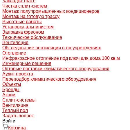
Закладка трасс
Чистка сплит-систем
Монтаж полупромышленных кондиционеров
Монтаж на готовую трассу
Высотные работы
Установка альпинистом
Заправка фреоном
Техническое обслуживание
Вентиляция
Обследование вентиляции в госучреждениях
Отопление
Инфракрасное отопление под ключ для дома 100 кв.м
Инженерные решения
Оптовые поставки климатического оборудования
Аудит проекта
Переподбор климатического оборудования
Объекты
Бренды
Акции
Сплит-системы
Вентиляция
Теплый пол
Задать вопрос
Войти
Корзина