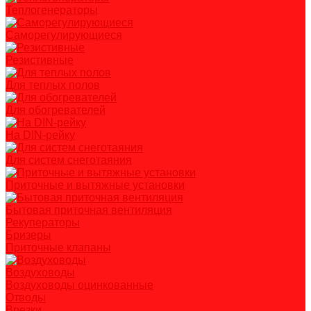
Теплогенераторы
Саморегулирующиеся
Резистивные
Для теплых полов
Для обогревателей
На DIN-рейку
Для систем снеготаяния
Приточные и вытяжные установки
Бытовая приточная вентиляция
Рекуператоры
Бризеры
Приточные клапаны
Воздуховоды
Воздуховоды оцинкованные
Отводы
Врезки