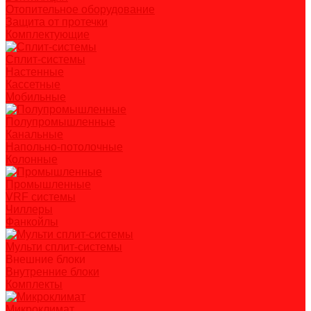
Отопительное оборудование
Защита от протечки
Комплектующие
Сплит-системы
Настенные
Кассетные
Мобильные
Полупромышленные
Канальные
Напольно-потолочные
Колонные
Промышленные
VRF системы
Чиллеры
Фанкойлы
Мульти сплит-системы
Внешние блоки
Внутренние блоки
Комплекты
Микроклимат