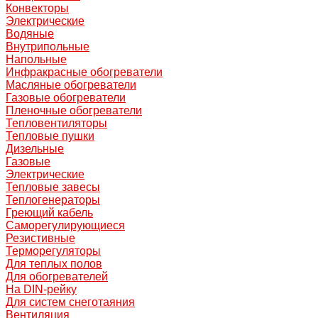
Конвекторы
Электрические
Водяные
Внутрипольные
Напольные
Инфракрасные обогреватели
Масляные обогреватели
Газовые обогреватели
Пленочные обогреватели
Тепловентиляторы
Тепловые пушки
Дизельные
Газовые
Электрические
Тепловые завесы
Теплогенераторы
Греющий кабель
Саморегулирующиеся
Резистивные
Терморегуляторы
Для теплых полов
Для обогревателей
На DIN-рейку
Для систем снеготаяния
Вентиляция