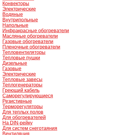
Конвекторы
Электрические
Водяные
Внутрипольные
Напольные
Инфракрасные обогреватели
Масляные обогреватели
Газовые обогреватели
Пленочные обогреватели
Тепловентиляторы
Тепловые пушки
Дизельные
Газовые
Электрические
Тепловые завесы
Теплогенераторы
Греющий кабель
Саморегулирующиеся
Резистивные
Терморегуляторы
Для теплых полов
Для обогревателей
На DIN-рейку
Для систем снеготаяния
Вентиляция