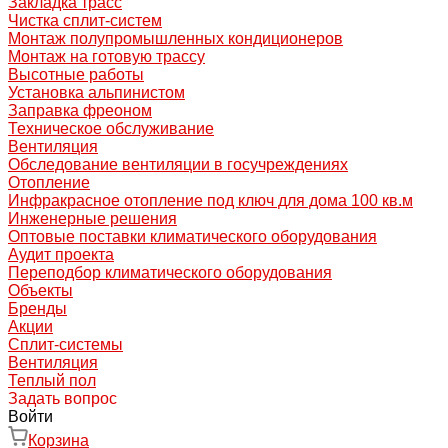
Закладка трасс
Чистка сплит-систем
Монтаж полупромышленных кондиционеров
Монтаж на готовую трассу
Высотные работы
Установка альпинистом
Заправка фреоном
Техническое обслуживание
Вентиляция
Обследование вентиляции в госучреждениях
Отопление
Инфракрасное отопление под ключ для дома 100 кв.м
Инженерные решения
Оптовые поставки климатического оборудования
Аудит проекта
Переподбор климатического оборудования
Объекты
Бренды
Акции
Сплит-системы
Вентиляция
Теплый пол
Задать вопрос
Войти
Корзина