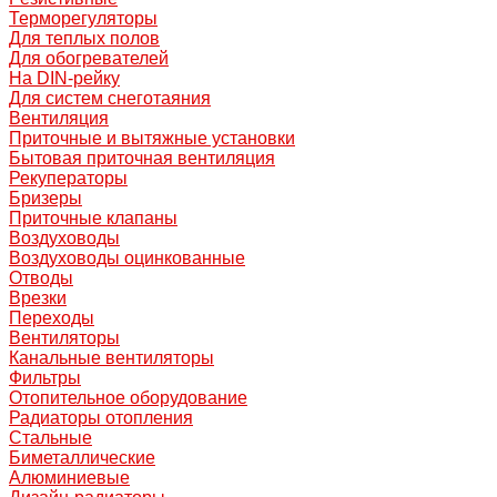
Терморегуляторы
Для теплых полов
Для обогревателей
На DIN-рейку
Для систем снеготаяния
Вентиляция
Приточные и вытяжные установки
Бытовая приточная вентиляция
Рекуператоры
Бризеры
Приточные клапаны
Воздуховоды
Воздуховоды оцинкованные
Отводы
Врезки
Переходы
Вентиляторы
Канальные вентиляторы
Фильтры
Отопительное оборудование
Радиаторы отопления
Стальные
Биметаллические
Алюминиевые