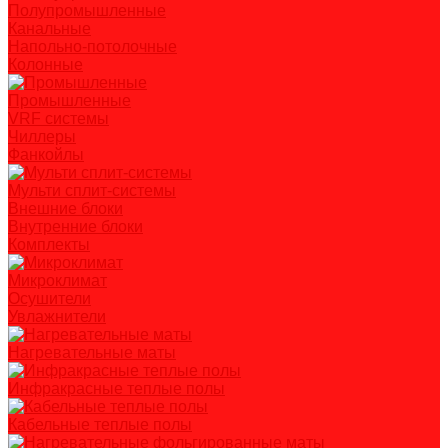
Полупромышленные
Канальные
Напольно-потолочные
Колонные
Промышленные
VRF системы
Чиллеры
Фанкойлы
Мульти сплит-системы
Внешние блоки
Внутренние блоки
Комплекты
Микроклимат
Осушители
Увлажнители
Нагревательные маты
Инфракрасные теплые полы
Кабельные теплые полы