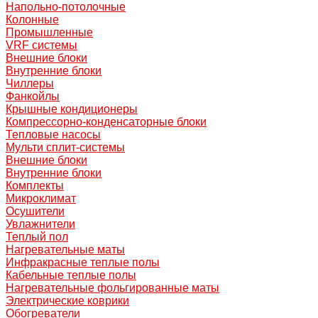
Напольно-потолочные
Колонные
Промышленные
VRF системы
Внешние блоки
Внутренние блоки
Чиллеры
Фанкойлы
Крышные кондиционеры
Компрессорно-конденсаторные блоки
Тепловые насосы
Мульти сплит-системы
Внешние блоки
Внутренние блоки
Комплекты
Микроклимат
Осушители
Увлажнители
Теплый пол
Нагревательные маты
Инфракрасные теплые полы
Кабельные теплые полы
Нагревательные фольгированные маты
Электрические коврики
Обогреватели