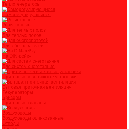
Теплогенераторы
Саморегулирующиеся
Резистивные
Для теплых полов
Для обогревателей
На DIN-рейку
Для систем снеготаяния
Приточные и вытяжные установки
Бытовая приточная вентиляция
Рекуператоры
Бризеры
Приточные клапаны
Воздуховоды
Воздуховоды оцинкованные
Отводы
Врезки