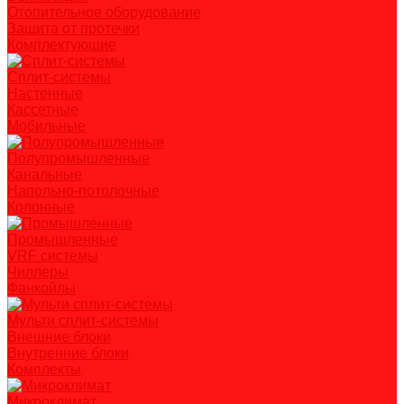
Отопительное оборудование
Защита от протечки
Комплектующие
Сплит-системы
Настенные
Кассетные
Мобильные
Полупромышленные
Канальные
Напольно-потолочные
Колонные
Промышленные
VRF системы
Чиллеры
Фанкойлы
Мульти сплит-системы
Внешние блоки
Внутренние блоки
Комплекты
Микроклимат