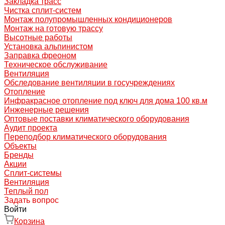
Закладка трасс
Чистка сплит-систем
Монтаж полупромышленных кондиционеров
Монтаж на готовую трассу
Высотные работы
Установка альпинистом
Заправка фреоном
Техническое обслуживание
Вентиляция
Обследование вентиляции в госучреждениях
Отопление
Инфракрасное отопление под ключ для дома 100 кв.м
Инженерные решения
Оптовые поставки климатического оборудования
Аудит проекта
Переподбор климатического оборудования
Объекты
Бренды
Акции
Сплит-системы
Вентиляция
Теплый пол
Задать вопрос
Войти
Корзина