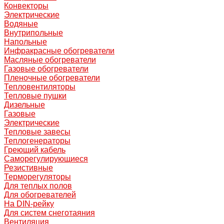
Конвекторы
Электрические
Водяные
Внутрипольные
Напольные
Инфракрасные обогреватели
Масляные обогреватели
Газовые обогреватели
Пленочные обогреватели
Тепловентиляторы
Тепловые пушки
Дизельные
Газовые
Электрические
Тепловые завесы
Теплогенераторы
Греющий кабель
Саморегулирующиеся
Резистивные
Терморегуляторы
Для теплых полов
Для обогревателей
На DIN-рейку
Для систем снеготаяния
Вентиляция