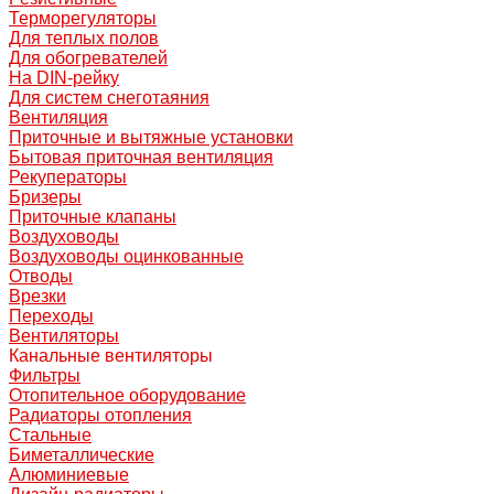
Терморегуляторы
Для теплых полов
Для обогревателей
На DIN-рейку
Для систем снеготаяния
Вентиляция
Приточные и вытяжные установки
Бытовая приточная вентиляция
Рекуператоры
Бризеры
Приточные клапаны
Воздуховоды
Воздуховоды оцинкованные
Отводы
Врезки
Переходы
Вентиляторы
Канальные вентиляторы
Фильтры
Отопительное оборудование
Радиаторы отопления
Стальные
Биметаллические
Алюминиевые