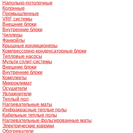
Напольно-потолочные
Колонные
Промышленные
VRF системы
Внешние блоки
Внутренние блоки
Чиллеры
Фанкойлы
Крышные кондиционеры
Компрессорно-конденсаторные блоки
Тепловые насосы
Мульти сплит-системы
Внешние блоки
Внутренние блоки
Комплекты
Микроклимат
Осушители
Увлажнители
Теплый пол
Нагревательные маты
Инфракрасные теплые полы
Кабельные теплые полы
Нагревательные фольгированные маты
Электрические коврики
Обогреватели