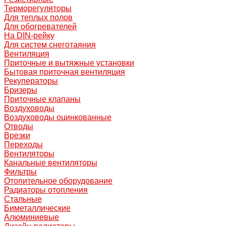
Терморегуляторы
Для теплых полов
Для обогревателей
На DIN-рейку
Для систем снеготаяния
Вентиляция
Приточные и вытяжные установки
Бытовая приточная вентиляция
Рекуператоры
Бризеры
Приточные клапаны
Воздуховоды
Воздуховоды оцинкованные
Отводы
Врезки
Переходы
Вентиляторы
Канальные вентиляторы
Фильтры
Отопительное оборудование
Радиаторы отопления
Стальные
Биметаллические
Алюминиевые