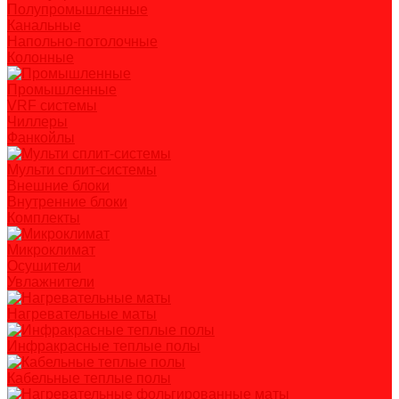
Полупромышленные
Канальные
Напольно-потолочные
Колонные
Промышленные
VRF системы
Чиллеры
Фанкойлы
Мульти сплит-системы
Внешние блоки
Внутренние блоки
Комплекты
Микроклимат
Осушители
Увлажнители
Нагревательные маты
Инфракрасные теплые полы
Кабельные теплые полы