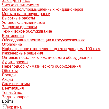
Закладка трасс
Чистка сплит-систем
Монтаж полупромышленных кондиционеров
Монтаж на готовую трассу
Высотные работы
Установка альпинистом
Заправка фреоном
Техническое обслуживание
Вентиляция
Обследование вентиляции в госучреждениях
Отопление
Инфракрасное отопление под ключ для дома 100 кв.м
Инженерные решения
Оптовые поставки климатического оборудования
Аудит проекта
Переподбор климатического оборудования
Объекты
Бренды
Акции
Сплит-системы
Вентиляция
Теплый пол
Задать вопрос
Войти
Корзина