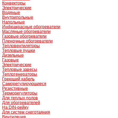
Конвекторы
Электрические
Водяные
Внутрипольные
Напольные
Инфракрасные обогреватели
Масляные обогреватели
Газовые обогреватели
Пленочные обогреватели
Тепловентиляторы
Тепловые пушки
Дизельные
Газовые
Электрические
Тепловые завесы
Теплогенераторы
Греющий кабель
Саморегулирующиеся
Резистивные
Терморегуляторы
Для теплых полов
Для обогревателей
На DIN-рейку
Для систем снеготаяния
Вентиляция