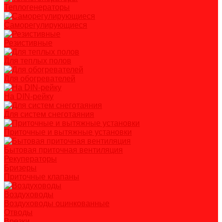
Теплогенераторы
Саморегулирующиеся
Резистивные
Для теплых полов
Для обогревателей
На DIN-рейку
Для систем снеготаяния
Приточные и вытяжные установки
Бытовая приточная вентиляция
Рекуператоры
Бризеры
Приточные клапаны
Воздуховоды
Воздуховоды оцинкованные
Отводы
Врезки