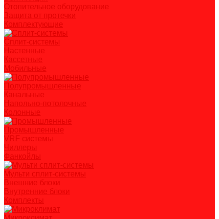
Отопительное оборудование
Защита от протечки
Комплектующие
Сплит-системы
Настенные
Кассетные
Мобильные
Полупромышленные
Канальные
Напольно-потолочные
Колонные
Промышленные
VRF системы
Чиллеры
Фанкойлы
Мульти сплит-системы
Внешние блоки
Внутренние блоки
Комплекты
Микроклимат