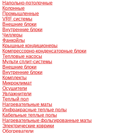
Напольно-потолочные
Колонные
Промышленные
VRF системы
Внешние блоки
Внутренние блоки
Чиллеры
Фанкойлы
Крышные кондиционеры
Компрессорно-конденсаторные блоки
Тепловые насосы
Мульти сплит-системы
Внешние блоки
Внутренние блоки
Комплекты
Микроклимат
Осушители
Увлажнители
Теплый пол
Нагревательные маты
Инфракрасные теплые полы
Кабельные теплые полы
Нагревательные фольгированные маты
Электрические коврики
Обогреватели