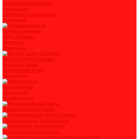
Полупромышленные
Канальные
Напольно-потолочные
Колонные
Промышленные
VRF системы
Чиллеры
Фанкойлы
Мульти сплит-системы
Внешние блоки
Внутренние блоки
Комплекты
Микроклимат
Осушители
Увлажнители
Нагревательные маты
Инфракрасные теплые полы
Кабельные теплые полы