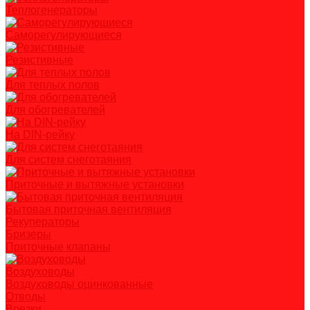
Теплогенераторы
Саморегулирующиеся
Резистивные
Для теплых полов
Для обогревателей
На DIN-рейку
Для систем снеготаяния
Приточные и вытяжные установки
Бытовая приточная вентиляция
Рекуператоры
Бризеры
Приточные клапаны
Воздуховоды
Воздуховоды оцинкованные
Отводы
Врезки