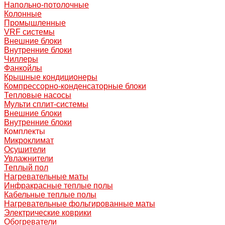
Напольно-потолочные
Колонные
Промышленные
VRF системы
Внешние блоки
Внутренние блоки
Чиллеры
Фанкойлы
Крышные кондиционеры
Компрессорно-конденсаторные блоки
Тепловые насосы
Мульти сплит-системы
Внешние блоки
Внутренние блоки
Комплекты
Микроклимат
Осушители
Увлажнители
Теплый пол
Нагревательные маты
Инфракрасные теплые полы
Кабельные теплые полы
Нагревательные фольгированные маты
Электрические коврики
Обогреватели