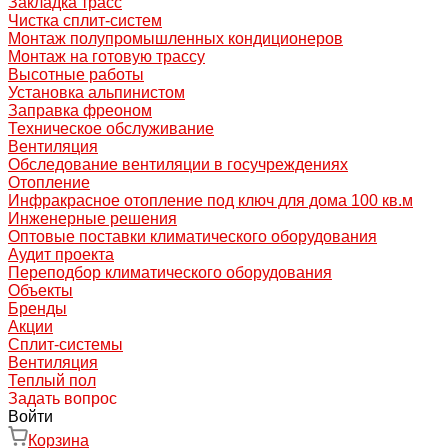
Закладка трасс
Чистка сплит-систем
Монтаж полупромышленных кондиционеров
Монтаж на готовую трассу
Высотные работы
Установка альпинистом
Заправка фреоном
Техническое обслуживание
Вентиляция
Обследование вентиляции в госучреждениях
Отопление
Инфракрасное отопление под ключ для дома 100 кв.м
Инженерные решения
Оптовые поставки климатического оборудования
Аудит проекта
Переподбор климатического оборудования
Объекты
Бренды
Акции
Сплит-системы
Вентиляция
Теплый пол
Задать вопрос
Войти
Корзина