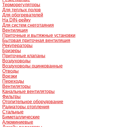
Терморегуляторы
Для теплых полов
Для обогревателей
На DIN-рейку
Для систем снеготаяния
Вентиляция
Приточные и вытяжные установки
Бытовая приточная вентиляция
Рекуператоры
Бризеры
Приточные клапаны
Воздуховоды
Воздуховоды оцинкованные
Отводы
Врезки
Переходы
Вентиляторы
Канальные вентиляторы
Фильтры
Отопительное оборудование
Радиаторы отопления
Стальные
Биметаллические
Алюминиевые