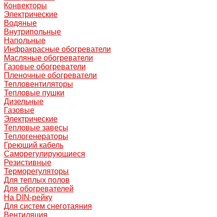
Конвекторы
Электрические
Водяные
Внутрипольные
Напольные
Инфракрасные обогреватели
Масляные обогреватели
Газовые обогреватели
Пленочные обогреватели
Тепловентиляторы
Тепловые пушки
Дизельные
Газовые
Электрические
Тепловые завесы
Теплогенераторы
Греющий кабель
Саморегулирующиеся
Резистивные
Терморегуляторы
Для теплых полов
Для обогревателей
На DIN-рейку
Для систем снеготаяния
Вентиляция