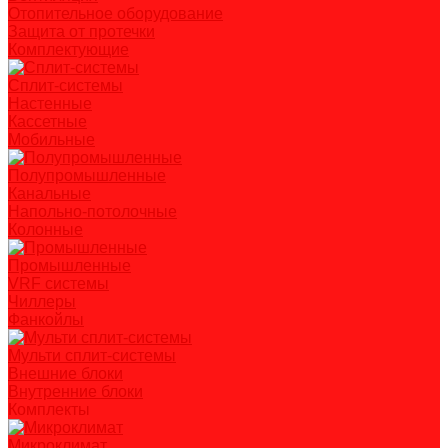
Отопительное оборудование
Защита от протечки
Комплектующие
Сплит-системы
Настенные
Кассетные
Мобильные
Полупромышленные
Канальные
Напольно-потолочные
Колонные
Промышленные
VRF системы
Чиллеры
Фанкойлы
Мульти сплит-системы
Внешние блоки
Внутренние блоки
Комплекты
Микроклимат