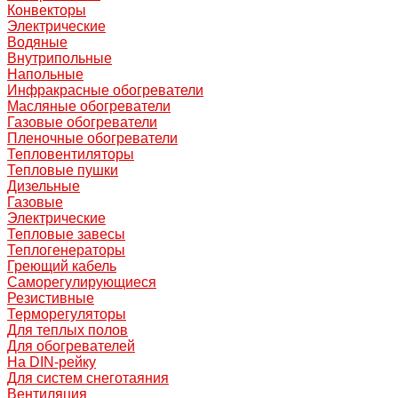
Конвекторы
Электрические
Водяные
Внутрипольные
Напольные
Инфракрасные обогреватели
Масляные обогреватели
Газовые обогреватели
Пленочные обогреватели
Тепловентиляторы
Тепловые пушки
Дизельные
Газовые
Электрические
Тепловые завесы
Теплогенераторы
Греющий кабель
Саморегулирующиеся
Резистивные
Терморегуляторы
Для теплых полов
Для обогревателей
На DIN-рейку
Для систем снеготаяния
Вентиляция