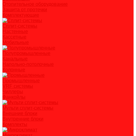
Отопительное оборудование
Защита от протечки
Комплектующие
Сплит-системы
Настенные
Кассетные
Мобильные
Полупромышленные
Канальные
Напольно-потолочные
Колонные
Промышленные
VRF системы
Чиллеры
Фанкойлы
Мульти сплит-системы
Внешние блоки
Внутренние блоки
Комплекты
Микроклимат