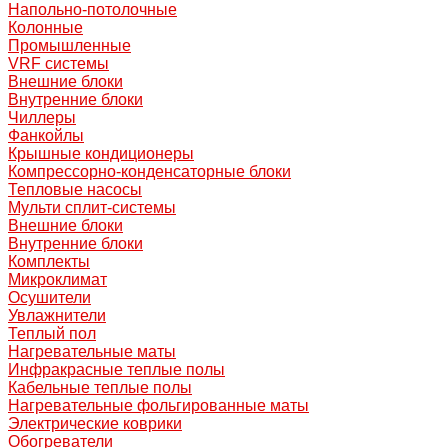
Напольно-потолочные
Колонные
Промышленные
VRF системы
Внешние блоки
Внутренние блоки
Чиллеры
Фанкойлы
Крышные кондиционеры
Компрессорно-конденсаторные блоки
Тепловые насосы
Мульти сплит-системы
Внешние блоки
Внутренние блоки
Комплекты
Микроклимат
Осушители
Увлажнители
Теплый пол
Нагревательные маты
Инфракрасные теплые полы
Кабельные теплые полы
Нагревательные фольгированные маты
Электрические коврики
Обогреватели