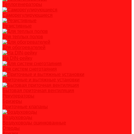
Теплогенераторы
Саморегулирующиеся
Резистивные
Для теплых полов
Для обогревателей
На DIN-рейку
Для систем снеготаяния
Приточные и вытяжные установки
Бытовая приточная вентиляция
Рекуператоры
Бризеры
Приточные клапаны
Воздуховоды
Воздуховоды оцинкованные
Отводы
Врезки