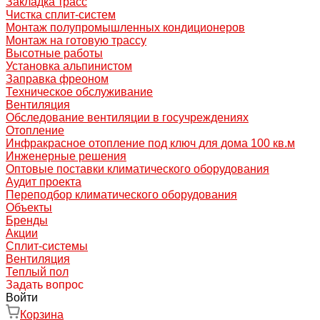
Закладка трасс
Чистка сплит-систем
Монтаж полупромышленных кондиционеров
Монтаж на готовую трассу
Высотные работы
Установка альпинистом
Заправка фреоном
Техническое обслуживание
Вентиляция
Обследование вентиляции в госучреждениях
Отопление
Инфракрасное отопление под ключ для дома 100 кв.м
Инженерные решения
Оптовые поставки климатического оборудования
Аудит проекта
Переподбор климатического оборудования
Объекты
Бренды
Акции
Сплит-системы
Вентиляция
Теплый пол
Задать вопрос
Войти
Корзина