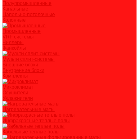
Полупромышленные
Канальные
Напольно-потолочные
Колонные
Промышленные
VRF системы
Чиллеры
Фанкойлы
Мульти сплит-системы
Внешние блоки
Внутренние блоки
Комплекты
Микроклимат
Осушители
Увлажнители
Нагревательные маты
Инфракрасные теплые полы
Кабельные теплые полы