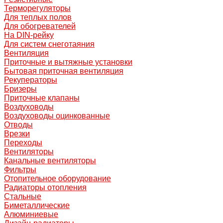
Терморегуляторы
Для теплых полов
Для обогревателей
На DIN-рейку
Для систем снеготаяния
Вентиляция
Приточные и вытяжные установки
Бытовая приточная вентиляция
Рекуператоры
Бризеры
Приточные клапаны
Воздуховоды
Воздуховоды оцинкованные
Отводы
Врезки
Переходы
Вентиляторы
Канальные вентиляторы
Фильтры
Отопительное оборудование
Радиаторы отопления
Стальные
Биметаллические
Алюминиевые